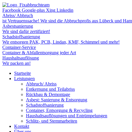
Facebook
Google-plus
Xing
Linkedin
Abriss/ Abbruch
ist Vertrauenssache! Wir sind die Abbruchprofis aus Lübeck und Ha
Asbestsanierung
Wir sind dafür zertifiziert!
Schadstoffsanierung
Wir entsorgen PAK, PCB, Lindan, KMF, Schimmel und mehr!
Container-Service
Container & Abfallentsorgung jeder Art
Haushaltsauflösung
Wir packen an!
Startseite
Leistungen
Abbruch/ Abriss
Entkernung und Teilabriss
Rückbau & Demontage
Asbest: Sanierung & Entsorgung
Schadstoffsanierung
Container, Entsorgung & Recycling
Haushaltsauflösungen und Entrümpelungen
Schlitz- und Stemmarbeiten
Kontakt
Über uns