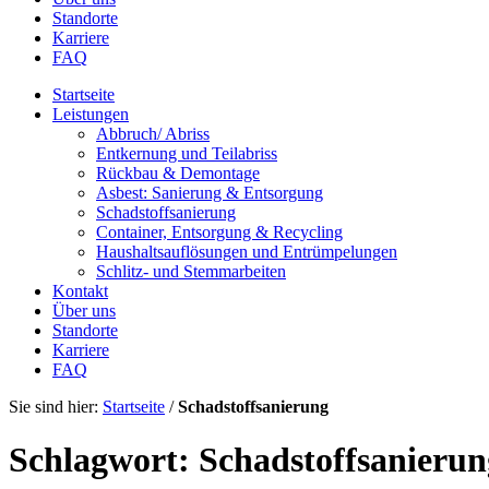
Standorte
Karriere
FAQ
Startseite
Leistungen
Abbruch/ Abriss
Entkernung und Teilabriss
Rückbau & Demontage
Asbest: Sanierung & Entsorgung
Schadstoffsanierung
Container, Entsorgung & Recycling
Haushaltsauflösungen und Entrümpelungen
Schlitz- und Stemmarbeiten
Kontakt
Über uns
Standorte
Karriere
FAQ
Sie sind hier:
Startseite
/
Schadstoffsanierung
Schlagwort:
Schadstoffsanierun