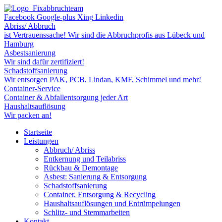
Facebook
Google-plus
Xing
Linkedin
Abriss/ Abbruch
ist Vertrauenssache! Wir sind die Abbruchprofis aus Lübeck und
Hamburg
Asbestsanierung
Wir sind dafür zertifiziert!
Schadstoffsanierung
Wir entsorgen PAK, PCB, Lindan, KMF, Schimmel und mehr!
Container-Service
Container & Abfallentsorgung jeder Art
Haushaltsauflösung
Wir packen an!
Startseite
Leistungen
Abbruch/ Abriss
Entkernung und Teilabriss
Rückbau & Demontage
Asbest: Sanierung & Entsorgung
Schadstoffsanierung
Container, Entsorgung & Recycling
Haushaltsauflösungen und Entrümpelungen
Schlitz- und Stemmarbeiten
Kontakt