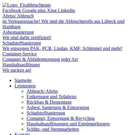
Facebook
Google-plus
Xing
Linkedin
Abriss/ Abbruch
ist Vertrauenssache! Wir sind die Abbruchprofis aus Lübeck und
Hamburg
Asbestsanierung
Wir sind dafür zertifiziert!
Schadstoffsanierung
Wir entsorgen PAK, PCB, Lindan, KMF, Schimmel und mehr!
Container-Service
Container & Abfallentsorgung jeder Art
Haushaltsauflösung
Wir packen an!
Startseite
Leistungen
Abbruch/ Abriss
Entkernung und Teilabriss
Rückbau & Demontage
Asbest: Sanierung & Entsorgung
Schadstoffsanierung
Container, Entsorgung & Recycling
Haushaltsauflösungen und Entrümpelungen
Schlitz- und Stemmarbeiten
Kontakt